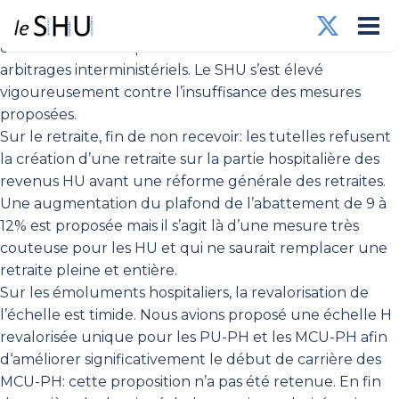
Le groupe de travail « attractivité des carrières HU » a
été réuni ce matin pour la communication des
arbitrages interministériels. Le SHU s’est élevé
vigoureusement contre l’insuffisance des mesures
proposées.
Sur le retraite, fin de non recevoir: les tutelles refusent
la création d’une retraite sur la partie hospitalière des
revenus HU avant une réforme générale des retraites.
Une augmentation du plafond de l’abattement de 9 à
12% est proposée mais il s’agit là d’une mesure très
couteuse pour les HU et qui ne saurait remplacer une
retraite pleine et entière.
Sur les émoluments hospitaliers, la revalorisation de
l’échelle est timide. Nous avions proposé une échelle H
revalorisée unique pour les PU-PH et les MCU-PH afin
d‘améliorer significativement le début de carrière des
MCU-PH: cette proposition n’a pas été retenue. En fin