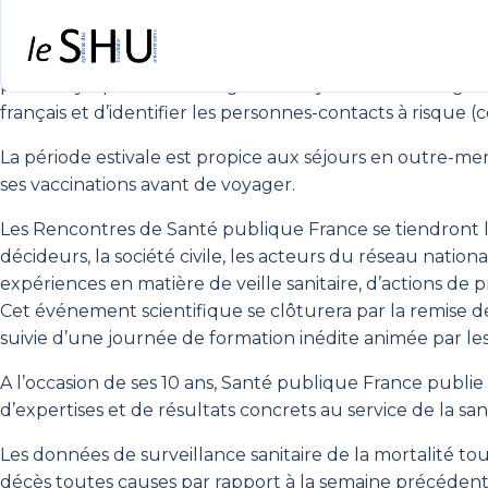
Les autorités sanitaires ont été informées d’un cas d’
hant
patient, isolé avec sa famille en Espagne, est une perso
peu de symptômes et est guéri à ce jour. Des investigat
français et d’identifier les personnes-contacts à risque (
La période estivale est propice aux séjours en outre-mer 
ses vaccinations avant de voyager.
Les Rencontres de Santé publique France se tiendront
décideurs, la société civile, les acteurs du réseau natio
expériences en matière de veille sanitaire, d’actions de 
Cet événement scientifique se clôturera par la remise des 
suivie d’une journée de formation inédite animée par le
A l’occasion de ses 10 ans, Santé publique France publi
d’expertises et de résultats concrets au service de la sa
Les données de surveillance sanitaire de la mortalité
décès toutes causes par rapport à la semaine précéden