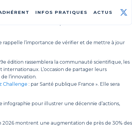
ndes
a été confirmée par le CNR ce jeudi 6 août. Le
 ADHÉRENT
INFOS PRATIQUES
ACTUS
xième quinzaine du mois de juillet. Le patient a présenté
in de reconstituer son parcours sur le territoire
 rappelle l’importance de vérifier et de mettre à jour
e 9e édition rassemblera la communauté scientifique, les
et internationaux. L’occasion de partager leurs
de l’innovation.
iz Challenge
: par Santé publique France ». Elle sera
 infographie pour illustrer une décennie d’actions,
juin 2026 montrent une augmentation de près de 30% des