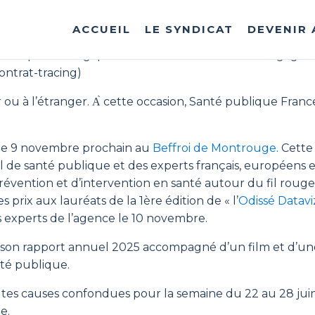
avirus
Andes
ayant transité sur le territoire. La souche
A
ACCUEIL
LE SYNDICAT
DEVENIR
nne en voyage touristique qui a transité en France la deu
ions épidémiologiques ont immédiatement été engagées af
contrat-tracing)
ou à l’étranger. А̀ cette occasion, Santé publique France
 le 9 novembre prochain au
Beffroi de Montrouge
. Cett
nal de santé publique et des experts français, européens 
prévention et d’intervention en santé autour du fil rouge 
prix aux lauréats de la 1ère édition de « l’
Odissé Datav
s experts de l’agence le 10 novembre.
e son rapport annuel 2025 accompagné d’un film et d’une
nté publique.
 toutes causes confondues pour la semaine du 22 au 28 
te.