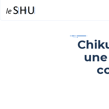
Chik
une
co