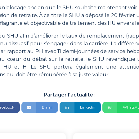
un blocage ancien que le SHU souhaite maintenant voir ré
ion de retraite. À ce titre le SHU a déposé le 20 févrie
on flagrante et objectivable de traitement des HU envers 
 du SHU afin d’améliorer le taux de remplacement (rapp
venu dissuasif pour s’engager dans la carrière. La différe
par rapport au PH avec 11 demi-journées de service he
t au cœur du débat sur la retraite, le SHU revendique
e HU et H. Le SHU portera également une attention 
ns qui doit être rémunérée à sa juste valeur.
Partager l'actualité :
acebook
Email
Linkedin
WhatsA